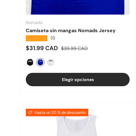
Nomads
Camiseta sin mangas Nomads Jersey
★★★★★
(1)
Precio de venta
Precio normal
$31.99 CAD
$39.99 CAD
Azul
Negro
Blanco
Elegir opciones
Hasta un 20 % de descuento