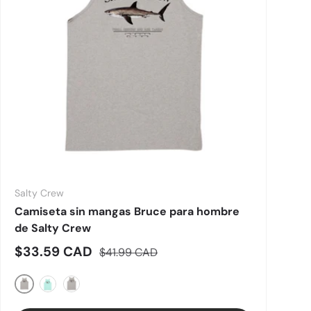
Salty Crew
Camiseta sin mangas Bruce para hombre
de Salty Crew
Precio de venta
Precio normal
$33.59 CAD
$41.99 CAD
Heather atlética
Espuma de mar
Clear Sky