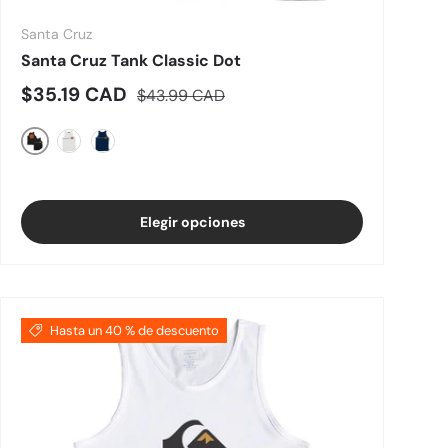
Santa Cruz
Santa Cruz Tank Classic Dot
Precio de venta
Precio normal
$35.19 CAD
$43.99 CAD
Negro
Blanco
Marina de guerra
Elegir opciones
Hasta un 40 % de descuento