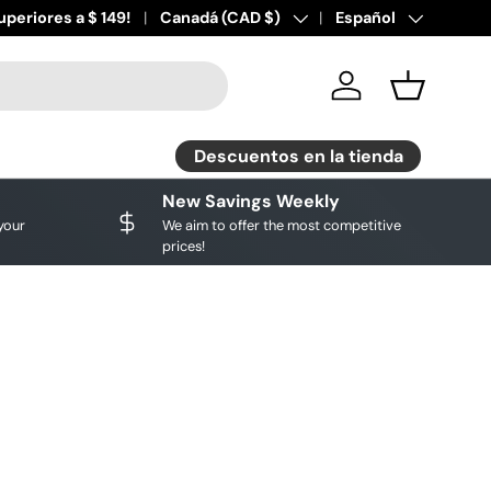
rcas favoritas!
uperiores a $ 149!
Descuentos en tiendas.
País/Región
Canadá (CAD $)
Idioma
Español
Affi
Iniciar sesión
Cesta
Descuentos en la tienda
New Savings Weekly
your
We aim to offer the most competitive
prices!