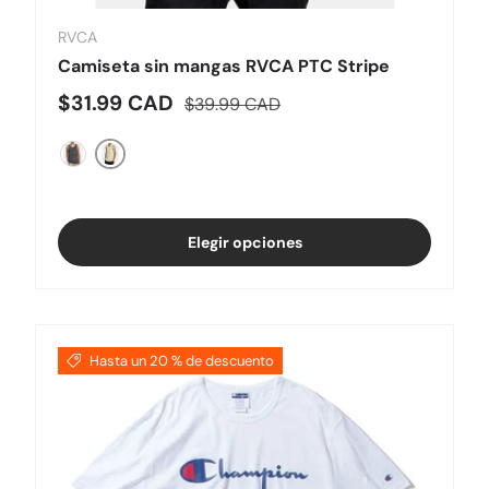
RVCA
Camiseta sin mangas RVCA PTC Stripe
Precio de venta
Precio normal
$31.99 CAD
$39.99 CAD
AMARILLO
NEGRO
Elegir opciones
Hasta un 20 % de descuento