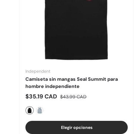
Independent
Camiseta sin mangas Seal Summit para
hombre independiente
Precio de venta
Precio normal
$35.19 CAD
$43.99 CAD
Negro
Gris deportivo
Elegir opciones