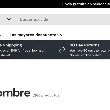
¡Ahorra a lo grande en tus ma
¡Envío gratuito en pedidos s
Los mayores descuentos
e Shippping
90 Day Returns
d over $149 for free shipping on
You have 90 days to return 
 items!
Nomads online order!
hombre
(266 productos)