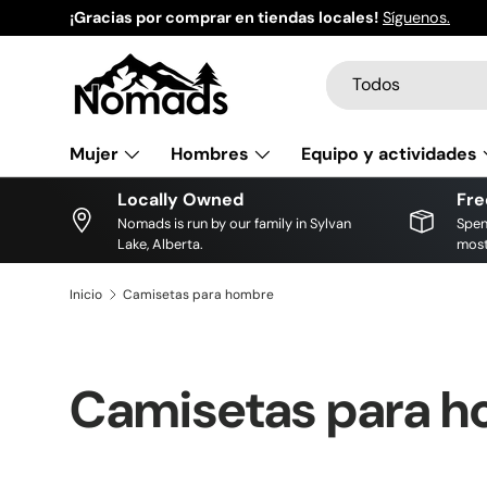
¡Gracias por comprar en tiendas locales!
Síguenos.
Ir al contenido
Buscar
Tipo de producto
Todos
Mujer
Hombres
Equipo y actividades
Locally Owned
Fre
Nomads is run by our family in Sylvan
Spen
Lake, Alberta.
most
Inicio
Camisetas para hombre
Camisetas para 