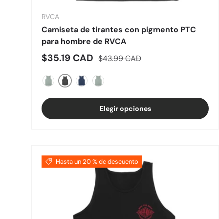
RVCA
Camiseta de tirantes con pigmento PTC
para hombre de RVCA
Precio de venta
Precio normal
$35.19 CAD
$43.99 CAD
Pirata Negro
Neblina verde
Azul malhumorado
Verde universitario
Elegir opciones
Hasta un 20 % de descuento