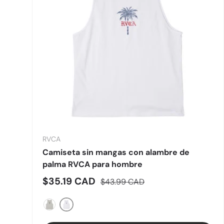
RVCA
Camiseta sin mangas con alambre de
palma RVCA para hombre
Precio de venta
Precio normal
$35.19 CAD
$43.99 CAD
Blanco
Hierro