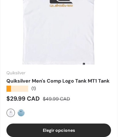
Quiksilver
Quiksilver Men's Comp Logo Tank MT1 Tank
★★★★★
(1)
Precio de venta
Precio normal
$29.99 CAD
$49.99 CAD
White
Marine Blue
Elegir opciones