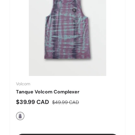
Volcom
Tanque Volcom Complexer
Precio de venta
Precio normal
$39.99 CAD
$49.99 CAD
Bolígrafo azul