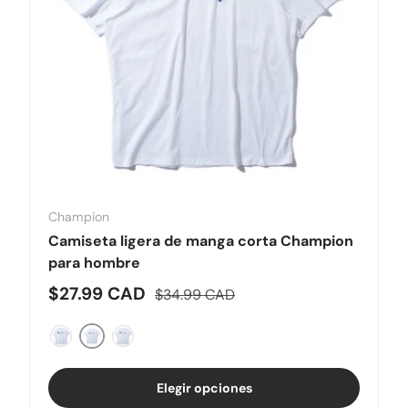
Champion
Camiseta ligera de manga corta Champion
para hombre
Precio de venta
Precio normal
$27.99 CAD
$34.99 CAD
White
Dark Emerald
Black
Elegir opciones