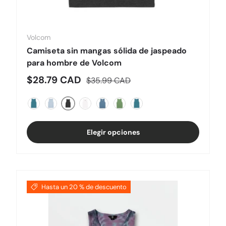
Volcom
Camiseta sin mangas sólida de jaspeado
para hombre de Volcom
Precio de venta
Precio normal
$28.79 CAD
$35.99 CAD
Dark Black Heather
Caribbean Heather
Cali Blue Heather
Blanco
Azul tormentoso
Hiedra Heather
Carolina Blue
Elegir opciones
Hasta un 20 % de descuento