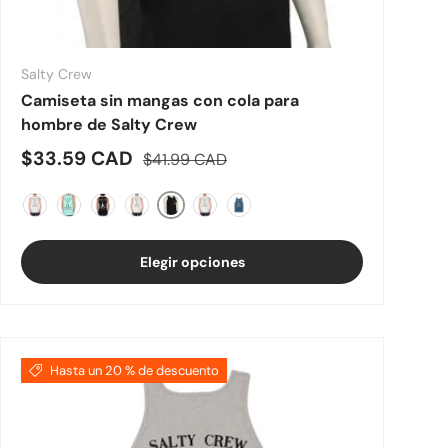
Salty Crew
Camiseta sin mangas con cola para
hombre de Salty Crew
Precio de venta
Precio normal
$33.59 CAD
$41.99 CAD
Negro
Masilla
Espuma de mar
Marina de guerra
Blanco
Sierra
Cast Blue
Elegir opciones
Hasta un 20 % de descuento